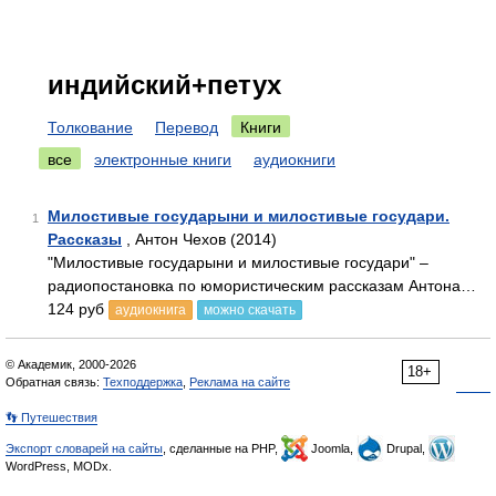
индийский+петух
Толкование
Перевод
Книги
все
электронные книги
аудиокниги
Милостивые государыни и милостивые государи.
1
Рассказы
, Антон Чехов (2014)
"Милостивые государыни и милостивые государи" –
радиопостановка по юмористическим рассказам Антона…
124 руб
аудиокнига
можно скачать
© Академик, 2000-2026
18+
Обратная связь:
Техподдержка
,
Реклама на сайте
👣 Путешествия
Экспорт словарей на сайты
, сделанные на PHP,
Joomla,
Drupal,
WordPress, MODx.